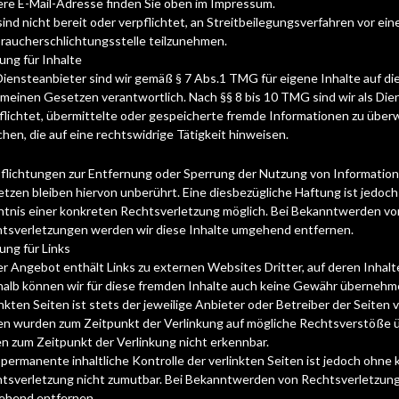
re E-Mail-Adresse finden Sie oben im Impressum.
sind nicht bereit oder verpflichtet, an Streitbeilegungsverfahren vor ein
raucherschlichtungsstelle teilzunehmen.
ung für Inhalte
Diensteanbieter sind wir gemäß § 7 Abs.1 TMG für eigene Inhalte auf d
emeinen Gesetzen verantwortlich. Nach §§ 8 bis 10 TMG sind wir als Die
flichtet, übermittelte oder gespeicherte fremde Informationen zu üb
chen, die auf eine rechtswidrige Tätigkeit hinweisen.
flichtungen zur Entfernung oder Sperrung der Nutzung von Informatio
tzen bleiben hiervon unberührt. Eine diesbezügliche Haftung ist jedoch
tnis einer konkreten Rechtsverletzung möglich. Bei Bekanntwerden v
tsverletzungen werden wir diese Inhalte umgehend entfernen.
ung für Links
r Angebot enthält Links zu externen Websites Dritter, auf deren Inhalte
alb können wir für diese fremden Inhalte auch keine Gewähr übernehmen
inkten Seiten ist stets der jeweilige Anbieter oder Betreiber der Seiten 
en wurden zum Zeitpunkt der Verlinkung auf mögliche Rechtsverstöße ü
n zum Zeitpunkt der Verlinkung nicht erkennbar.
 permanente inhaltliche Kontrolle der verlinkten Seiten ist jedoch ohn
tsverletzung nicht zumutbar. Bei Bekanntwerden von Rechtsverletzung
ehend entfernen.