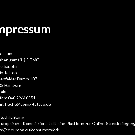
mpressum
ressum
aben gemäß § 5 TMG
e Sapolin
x Tattoo
genfelder Damm 107
25 Hamburg
takt
fon: 040 22610351
il: fleche@comix-tattoo.de
itschlichtung
Europäische Kommission stellt eine Plattform zur Online-Streitbeilegung
s://ec.europa.eu/consumers/odr.