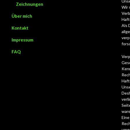
Unse
Zeichnungen
Wir 
Verb
Über mich
Haft
Als 
Kontakt
allg
verp
Impressum
fors
FAQ
Verp
Gese
Kenn
Rech
Haft
Unse
Desh
verl
Seit
ware
Eine
Rech
umg