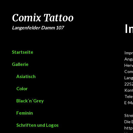
Comix Tattoo
I
Langenfelder Damm 107
Startseite
Imp
Ang
Gallerie
Herv
Comi
Asiatisch
Lan
225
Color
Kon
Tele
Black´n´Grey
E-Ma
Feminin
Stre
Die 
Schriften und Logos
http